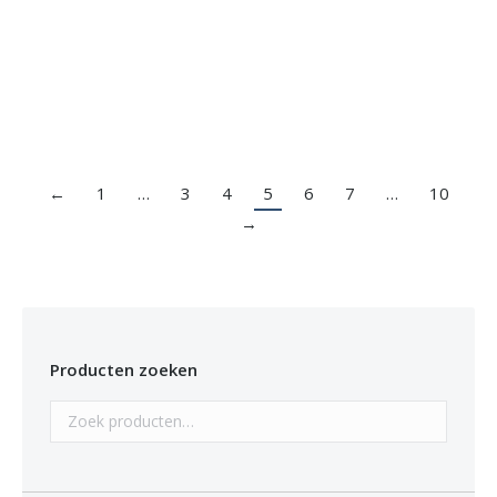
Haspel 10m
€
2.50
←
1
…
3
4
5
6
7
…
10
→
Producten zoeken