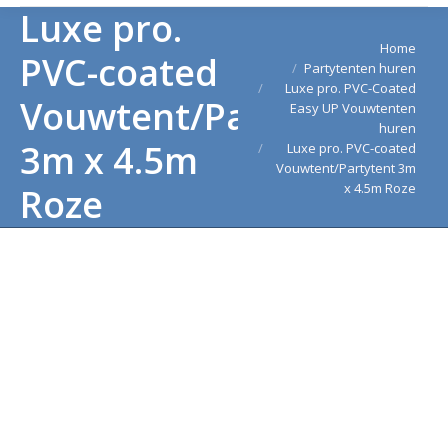
Luxe pro.
Je bent hier:
Home
PVC-coated
Partytenten huren
Luxe pro. PVC-Coated
Vouwtent/Partytent
Easy UP Vouwtenten
huren
3m x 4.5m
Luxe pro. PVC-coated
Vouwtent/Partytent 3m
x 4.5m Roze
Roze