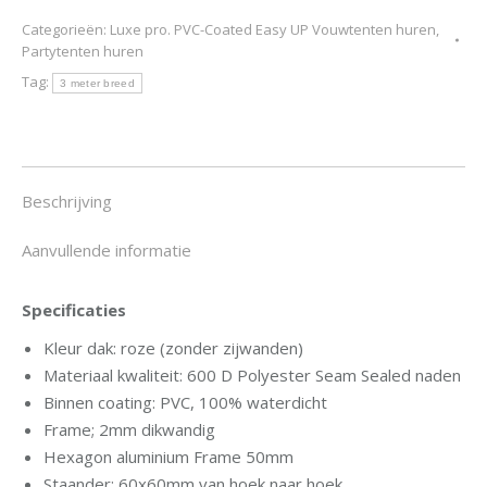
PVC-
Categorieën:
Luxe pro. PVC-Coated Easy UP Vouwtenten huren
,
coated
Partytenten huren
Vouwtent/Partytent
Tag:
3m
3 meter breed
x
4.5m
Roze
aantal
Beschrijving
Aanvullende informatie
Specificaties
Kleur dak: roze (zonder zijwanden)
Materiaal kwaliteit: 600 D Polyester Seam Sealed naden
Binnen coating: PVC, 100% waterdicht
Frame; 2mm dikwandig
Hexagon aluminium Frame 50mm
Staander: 60x60mm van hoek naar hoek