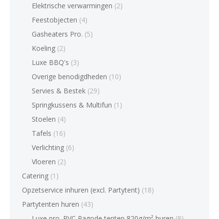
Elektrische verwarmingen
(2)
Feestobjecten
(4)
Gasheaters Pro.
(5)
Koeling
(2)
Luxe BBQ's
(3)
Overige benodigdheden
(10)
Servies & Bestek
(29)
Springkussens & Multifun
(1)
Stoelen
(4)
Tafels
(16)
Verlichting
(6)
Vloeren
(2)
Catering
(1)
Opzetservice inhuren (excl. Partytent)
(18)
Partytenten huren
(43)
Luxe pro. PVC Pagode tenten 820g/m² huren
(8)