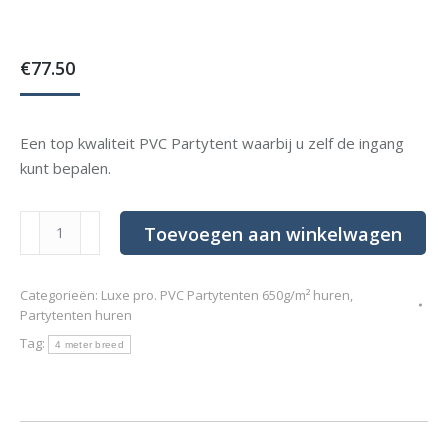
€
77.50
Een top kwaliteit PVC Partytent waarbij u zelf de ingang
kunt bepalen.
Luxe
Toevoegen aan winkelwagen
pro.
PVC
Categorieën:
Luxe pro. PVC Partytenten 650g/m² huren
,
Partytent
Partytenten huren
4m
Tag:
x
4 meter breed
6m
aantal