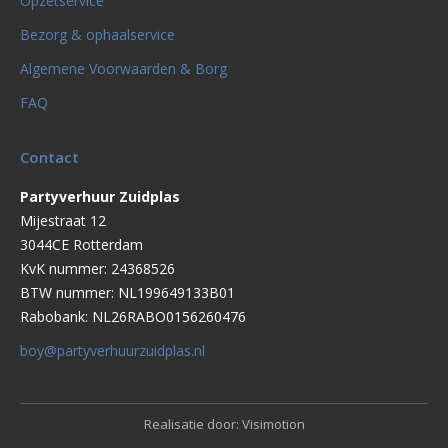
Opzetservice
Bezorg & ophaalservice
Algemene Voorwaarden & Borg
FAQ
Contact
Partyverhuur Zuidplas
Mijestraat 12
3044CE Rotterdam
KvK nummer: 24368526
BTW nummer: NL199649133B01
Rabobank: NL26RABO0156260476
boy@partyverhuurzuidplas.nl
Realisatie door:
Visimotion