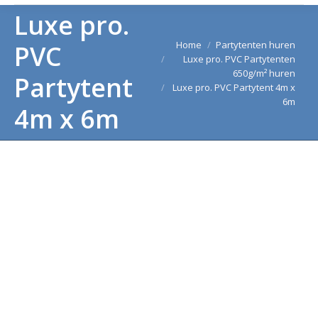
Luxe pro.
Je bent hier:
Home
Partytenten huren
PVC
Luxe pro. PVC Partytenten
650g/m² huren
Partytent
Luxe pro. PVC Partytent 4m x
6m
4m x 6m