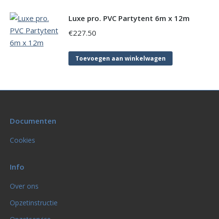
Luxe pro. PVC Partytent 6m x 12m
€
227.50
Toevoegen aan winkelwagen
Documenten
Cookies
Info
Over ons
Opzetinstructie