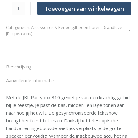
JBL
Toevoegen aan winkelwagen
Partybox
310
Categorieën:
Accessoires & Benodigdheden huren
,
Draadloze
(krachtige
JBL speaker(s)
draadloze
speaker)
aantal
Beschrijving
Aanvullende informatie
Met de JBL Partybox 310 geniet je van een krachtig geluid
bij je feestje. Je past de bas, midden- en lage tonen aan
naar hoe jij het wilt. De gesynchroniseerde lichtshow
brengt het feest tot leven. Dankzij het telescopische
handvat en ingebouwde wieltjes verplaats je de grote
speaker eenvoudig. Wanneer de ingebouwde accu het na