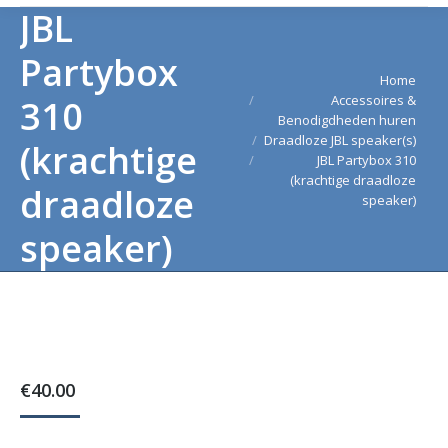
JBL
Partybox
Je bent hier:
Home
Accessoires &
310
Benodigdheden huren
Draadloze JBL speaker(s)
(krachtige
JBL Partybox 310
(krachtige draadloze
draadloze
speaker)
speaker)
€
40.00