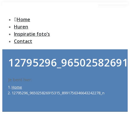
Spring
naar
Home
content
Huren
Inspiratie foto’s
Contact
12795296_96502582691
Je bent hier:
Home
12795296_965025826915315_8991756346643242278_n